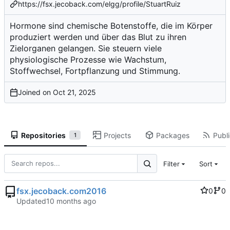
https://fsx.jecoback.com/elgg/profile/StuartRuiz
Hormone sind chemische Botenstoffe, die im Körper
produziert werden und über das Blut zu ihren
Zielorganen gelangen. Sie steuern viele
physiologische Prozesse wie Wachstum,
Stoffwechsel, Fortpflanzung und Stimmung.
Joined on
Repositories
Projects
Packages
Publi
1
Filter
Sort
fsx.jecoback.com2016
0
0
Updated