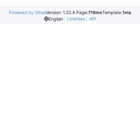
Powered by Gitea
Version: 1.22.4 Page:
716ms
Template:
1ms
Licenses
API
English