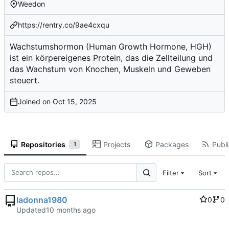
Weedon
https://rentry.co/9ae4cxqu
Wachstumshormon (Human Growth Hormone, HGH)
ist ein körpereigenes Protein, das die Zellteilung und
das Wachstum von Knochen, Muskeln und Geweben
steuert.
Joined on
Repositories
Projects
Packages
Publi
1
Filter
Sort
ladonna1980
0
0
Updated