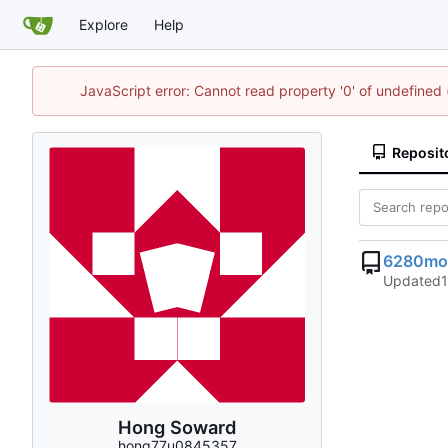
Explore
Help
JavaScript error: Cannot read property '0' of undefine
Reposit
6280mo
Updated
Hong Soward
hong77u0845357