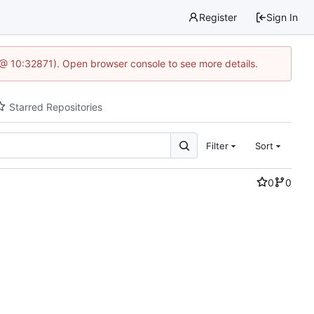
Register
Sign In
 @ 10:32871). Open browser console to see more details.
Starred Repositories
Filter
Sort
0
0